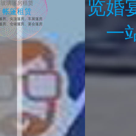
览婚宴帐篷搭建
一站式服务
定西型材篷房租赁 - 定西铝合金篷房搭建 - 定西帐
篷租赁 - 定西白色帐篷出租