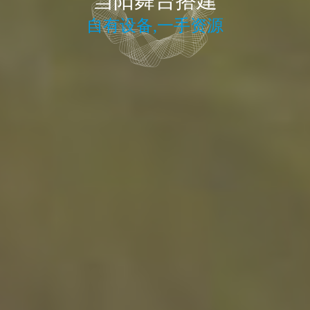
搭建
租赁
一手资源
屏幕
、喷绘写真
、巡展路演