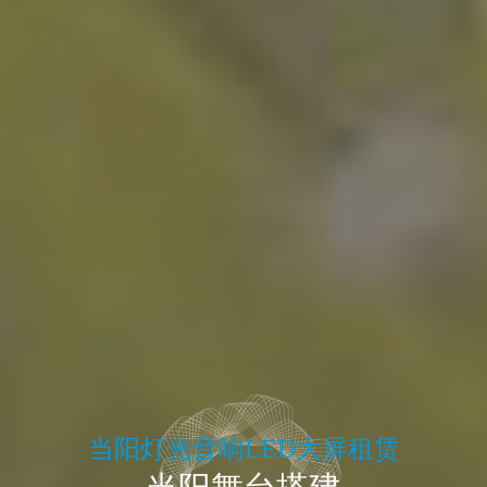
ED大屏租赁
赁