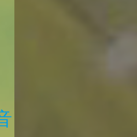
醴陵灯光音响LED大屏租赁