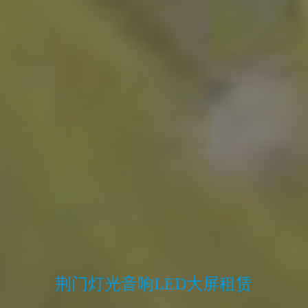
荆门灯光音响LED大屏租赁