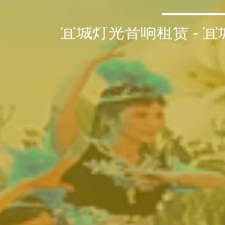
宜城灯光音响租赁 - 宜