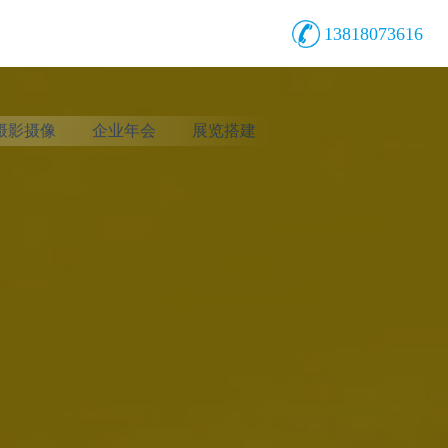
13818073616
摄影摄像
企业年会
展览搭建