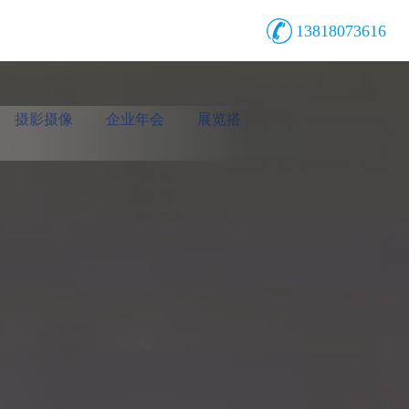
13818073616
摄影摄像
企业年会
展览搭