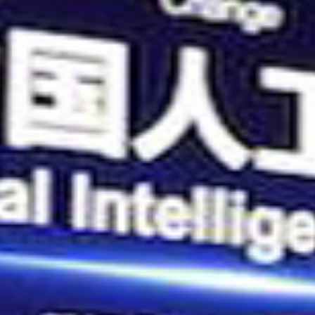
扬州市仪征市灯光音响租赁 - 仪